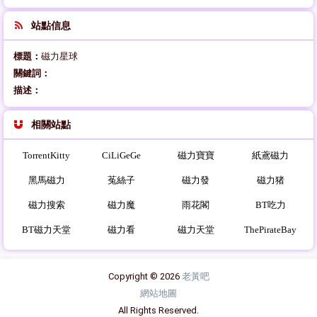
站點信息
標題：
磁力星球
關鍵詞：
描述：
相關站點
TorrentKitty
CiLiGeGe
磁力寶寶
紙鳶磁力
黑馬磁力
菟絲子
磁力發
磁力猪
磁力搜索
磁力魔
雨花閣
BT吃力
BT磁力天堂
磁力看
磁力天堂
ThePirateBay
Copyright © 2026
老黃吧
網站地圖
All Rights Reserved.