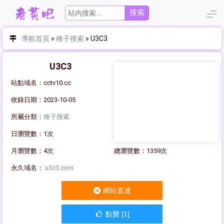
搜索
導航首頁
»
種子搜索
»
U3C3
U3C3
站點域名：cctv10.cc
收錄日期：2023-10-05
所屬分類：
種子搜索
日瀏覽數：1次
月瀏覽數：4次
總瀏覽數：1359次
永久域名：
u3c3.com
網站直達
點贊 [1]