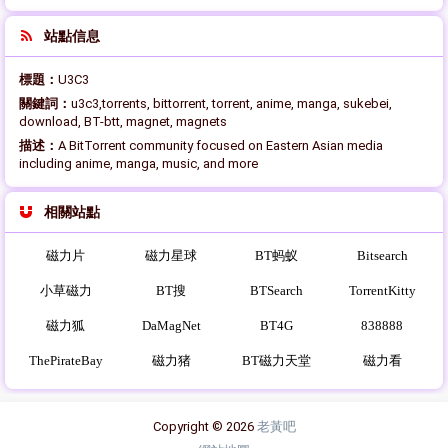
站點信息
標題：
U3C3
關鍵詞：
u3c3,torrents, bittorrent, torrent, anime, manga, sukebei,
download, BT-btt, magnet, magnets
描述：
A BitTorrent community focused on Eastern Asian media
including anime, manga, music, and more
相關站點
磁力片
磁力星球
BT蚂蚁
Bitsearch
小草磁力
BT搜
BTSearch
TorrentKitty
磁力狐
DaMagNet
BT4G
838888
ThePirateBay
磁力猪
BT磁力天堂
磁力看
Copyright © 2026
老黃吧