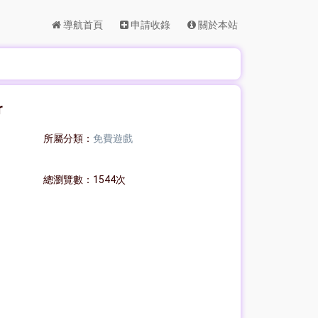
導航首頁
申請收錄
關於本站
r
所屬分類：
免費遊戲
總瀏覽數：1544次