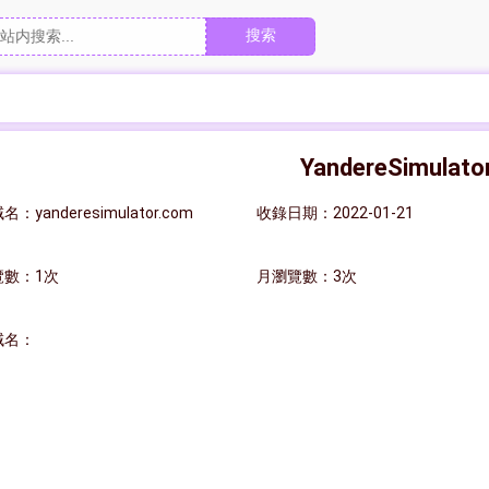
搜索
YandereSimulato
：yanderesimulator.com
收錄日期：2022-01-21
覽數：1次
月瀏覽數：3次
域名：