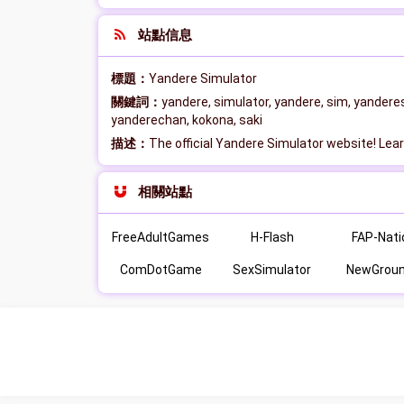
站點信息
標題：
Yandere Simulator
關鍵詞：
yandere, simulator, yandere, sim, yanderes
yanderechan, kokona, saki
描述：
The official Yandere Simulator website! Lea
相關站點
FreeAdultGames
H-Flash
FAP-Nati
ComDotGame
SexSimulator
NewGrou