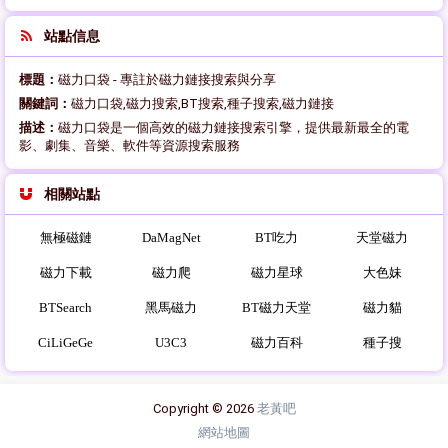
站點信息
標題：
磁力口袋 - 專註於磁力鏈接搜索與分享
關鍵詞：
磁力口袋,磁力搜索,BT搜索,種子搜索,磁力鏈接
描述：
磁力口袋是一個高效的磁力鏈接搜索引擎，提供最新最全的電
影、劇集、音樂、軟件等資源搜索服務
相關站點
無極磁鏈
DaMagNet
BT吃力
天堂磁力
磁力下載
磁力爬
磁力星球
大色妹
BTSearch
黑馬磁力
BT磁力天堂
磁力貓
CiLiGeGe
U3C3
磁力百科
種子搜
Copyright © 2026
老黃吧
網站地圖