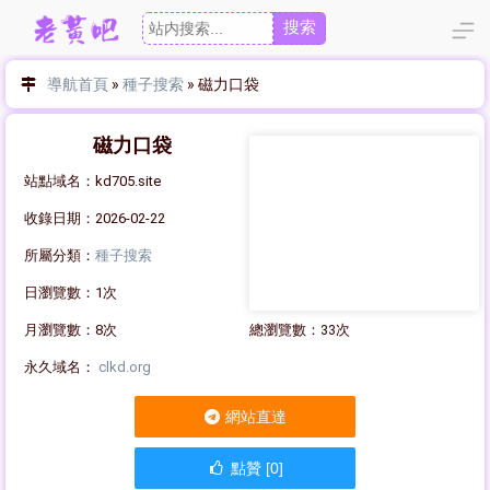
搜索
導航首頁
»
種子搜索
»
磁力口袋
磁力口袋
站點域名：kd705.site
收錄日期：2026-02-22
所屬分類：
種子搜索
日瀏覽數：1次
月瀏覽數：8次
總瀏覽數：33次
永久域名：
clkd.org
網站直達
點贊 [0]